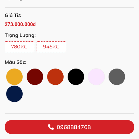
Giá Từ:
273.000.000đ
Trọng Lượng:
780KG
945KG
Màu Sắc:
0968884768