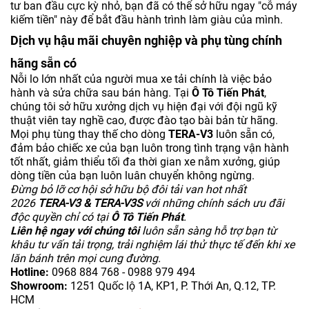
tư ban đầu cực kỳ nhỏ, bạn đã có thể sở hữu ngay "cỗ máy
kiếm tiền" này để bắt đầu hành trình làm giàu của mình.
Dịch vụ hậu mãi chuyên nghiệp và phụ tùng chính
hãng sẵn có
Nỗi lo lớn nhất của người mua xe tải chính là việc bảo
hành và sửa chữa sau bán hàng. Tại
Ô Tô Tiến Phát
,
chúng tôi sở hữu xưởng dịch vụ hiện đại với đội ngũ kỹ
thuật viên tay nghề cao, được đào tạo bài bản từ hãng.
Mọi phụ tùng thay thế cho dòng
TERA-V3
luôn sẵn có,
đảm bảo chiếc xe của bạn luôn trong tình trạng vận hành
tốt nhất, giảm thiểu tối đa thời gian xe nằm xưởng, giúp
dòng tiền của bạn luôn luân chuyển không ngừng.
Đừng bỏ lỡ cơ hội sở hữu bộ đôi tải van hot nhất
2026
TERA-V3 & TERA-V3S
với những chính sách ưu đãi
độc quyền chỉ có tại
Ô Tô Tiến Phát
.
Liên hệ ngay với chúng tôi
luôn sẵn sàng hỗ trợ bạn từ
khâu tư vấn tải trọng, trải nghiệm lái thử thực tế đến khi xe
lăn bánh trên mọi cung đường.
Hotline:
0968 884 768 - 0988 979 494
Showroom:
1251 Quốc lộ 1A, KP1, P. Thới An, Q.12, TP.
HCM