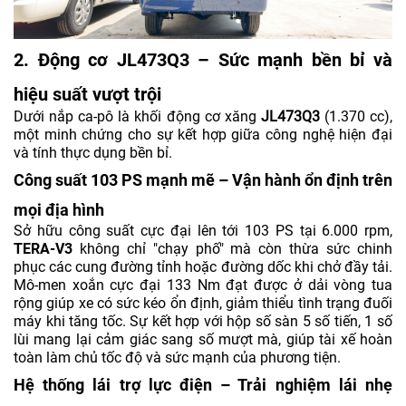
2. Động cơ JL473Q3 – Sức mạnh bền bỉ và
hiệu suất vượt trội
Dưới nắp ca-pô là khối động cơ xăng
JL473Q3
(1.370 cc),
một minh chứng cho sự kết hợp giữa công nghệ hiện đại
và tính thực dụng bền bỉ.
Công suất 103 PS mạnh mẽ – Vận hành ổn định trên
mọi địa hình
Sở hữu công suất cực đại lên tới 103 PS tại 6.000 rpm,
TERA-V3
không chỉ "chạy phố" mà còn thừa sức chinh
phục các cung đường tỉnh hoặc đường dốc khi chở đầy tải.
Mô-men xoắn cực đại 133 Nm đạt được ở dải vòng tua
rộng giúp xe có sức kéo ổn định, giảm thiểu tình trạng đuối
máy khi tăng tốc. Sự kết hợp với hộp số sàn 5 số tiến, 1 số
lùi mang lại cảm giác sang số mượt mà, giúp tài xế hoàn
toàn làm chủ tốc độ và sức mạnh của phương tiện.
Hệ thống lái trợ lực điện – Trải nghiệm lái nhẹ