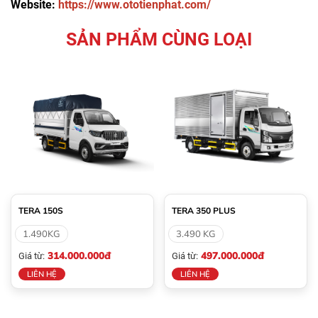
Website:
https://www.ototienphat.com/
SẢN PHẨM CÙNG LOẠI
TERA 150S
TERA 350 PLUS
1.490KG
3.490 KG
314.000.000đ
497.000.000đ
Giá từ:
Giá từ:
LIÊN HỆ
LIÊN HỆ