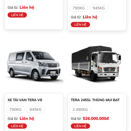
Liên hệ
Giá từ:
790KG
945KG
LIÊN HỆ
Liên hệ
Giá từ:
LIÊN HỆ
XE TẢI VAN TERA V6
TERA 245SL THÙNG MUI BẠT
790KG
945KG
2.490KG
Liên hệ
526.000.000đ
Giá từ:
Giá từ:
LIÊN HỆ
LIÊN HỆ