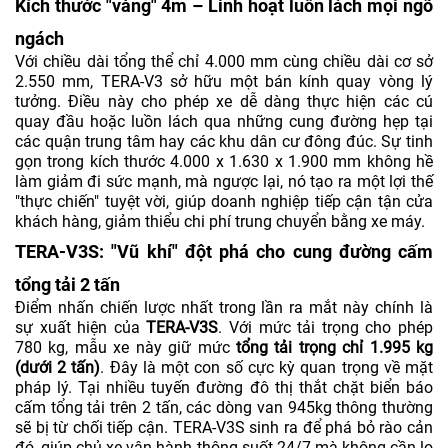
Kích thước "vàng" 4m – Linh hoạt luồn lách mọi ngõ
ngách
Với chiều dài tổng thể chỉ 4.000 mm cùng chiều dài cơ sở
2.550 mm, TERA-V3 sở hữu một bán kính quay vòng lý
tưởng. Điều này cho phép xe dễ dàng thực hiện các cú
quay đầu hoặc luồn lách qua những cung đường hẹp tại
các quận trung tâm hay các khu dân cư đông đúc. Sự tinh
gọn trong kích thước 4.000 x 1.630 x 1.900 mm không hề
làm giảm đi sức mạnh, mà ngược lại, nó tạo ra một lợi thế
"thực chiến" tuyệt vời, giúp doanh nghiệp tiếp cận tận cửa
khách hàng, giảm thiểu chi phí trung chuyển bằng xe máy.
TERA-V3S: "Vũ khí" đột phá cho cung đường cấm
tổng tải 2 tấn
Điểm nhấn chiến lược nhất trong lần ra mắt này chính là
sự xuất hiện của
TERA-V3S
. Với mức tải trọng cho phép
780 kg, mẫu xe này giữ mức
tổng tải trọng chỉ 1.995 kg
(dưới 2 tấn)
. Đây là một con số cực kỳ quan trọng về mặt
pháp lý. Tại nhiều tuyến đường đô thị thắt chặt biển báo
cấm tổng tải trên 2 tấn, các dòng van 945kg thông thường
sẽ bị từ chối tiếp cận. TERA-V3S sinh ra để phá bỏ rào cản
đó, giúp chủ xe vận hành thông suốt 24/7 mà không cần lo