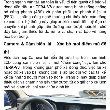
Trong ngành vận tải, an toàn là yếu tố tiên quyết để bảo vệ
dòng tiền đầu tư.
TERA-V3
được trang bị hệ thống chống
bó cứng phanh (ABS) và phân phối lực phanh điện tử
(EBD) – những công nghệ thường chỉ thấy trên các dòng
xe cao cấp. Hệ thống này giúp xe kiểm soát tốt quỹ đạo di
chuyển khi phanh gấp trên đường trơn trượt hoặc khi chở
đầy tải, giảm thiểu tối đa rủi ro va chạm và bảo vệ hàng
hóa bên trong.
Camera & Cảm biến lùi – Xóa bỏ mọi điểm mù đô
thị
Việc tích hợp Camera lùi hiển thị trực tiếp trên màn hình
LCD cùng cảm biến lùi là một "điểm cộng" cực lớn cho
TERA-V3
. Trong không gian phố xá đông đúc, việc lùi xe
hoặc đỗ xe vào bãi không còn là áp lực đối với các tài xế,
kể cả những người mới vào nghề. Trang bị này giúp giảm
thiểu các va chạm nhỏ gây trầy xước, từ đó giữ cho xe luôn
mới và giảm chi phí sửa chữa định kỳ.