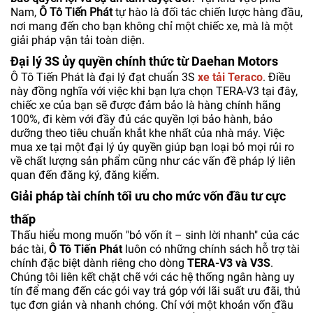
Nam,
Ô Tô Tiến Phát
tự hào là đối tác chiến lược hàng đầu,
nơi mang đến cho bạn không chỉ một chiếc xe, mà là một
giải pháp vận tải toàn diện.
Đại lý 3S ủy quyền chính thức từ Daehan Motors
Ô Tô Tiến Phát là đại lý đạt chuẩn 3S
xe tải Teraco
. Điều
này đồng nghĩa với việc khi bạn lựa chọn TERA-V3 tại đây,
chiếc xe của bạn sẽ được đảm bảo là hàng chính hãng
100%, đi kèm với đầy đủ các quyền lợi bảo hành, bảo
dưỡng theo tiêu chuẩn khắt khe nhất của nhà máy. Việc
mua xe tại một đại lý ủy quyền giúp bạn loại bỏ mọi rủi ro
về chất lượng sản phẩm cũng như các vấn đề pháp lý liên
quan đến đăng ký, đăng kiểm.
Giải pháp tài chính tối ưu cho mức vốn đầu tư cực
thấp
Thấu hiểu mong muốn "bỏ vốn ít – sinh lời nhanh" của các
bác tài,
Ô Tô Tiến Phát
luôn có những chính sách hỗ trợ tài
chính đặc biệt dành riêng cho dòng
TERA-V3 và V3S
.
Chúng tôi liên kết chặt chẽ với các hệ thống ngân hàng uy
tín để mang đến các gói vay trả góp với lãi suất ưu đãi, thủ
tục đơn giản và nhanh chóng. Chỉ với một khoản vốn đầu