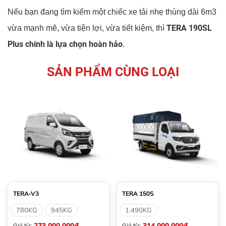
Nếu bạn đang tìm kiếm một chiếc xe tải nhẹ thùng dài 6m3
TERA 190SL
vừa mạnh mẽ, vừa tiện lợi, vừa tiết kiệm, thì
Plus chính là lựa chọn hoàn hảo
.
SẢN PHẨM CÙNG LOẠI
TERA-V3
TERA 150S
780KG
945KG
1.490KG
273.000.000đ
314.000.000đ
Giá từ:
Giá từ: