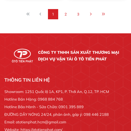
1
2
3
THÔNG TIN LIÊN HỆ
Showroom: 1251 Quốc lộ 1A, KP1, P. Thới An, Q.12, TP. HCM
Hotline Bán Hàng: 0968 884 768
Hotline Bảo Hành - Sửa Chữa: 0901 395 889
ĐƯỜNG DÂY NÓNG 24/24, phản ánh, góp ý: 098 446 2188
Email: ototienphat.hcm@gmail.com
Website: https://ototienphat.com/