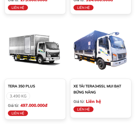
LIÊN HỆ
LIÊN HỆ
TERA 350 PLUS
XE TẢI TERA345SL MUI BẠT
BỬNG NÂNG
3.490 KG
Liên hệ
Giá từ:
497.000.000đ
Giá từ:
LIÊN HỆ
LIÊN HỆ