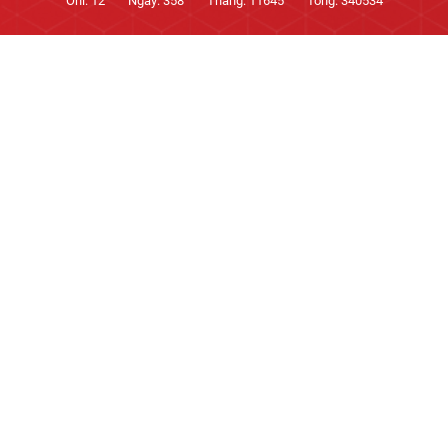
Onl:
12
Ngày:
358
Tháng:
11645
Tổng:
340534