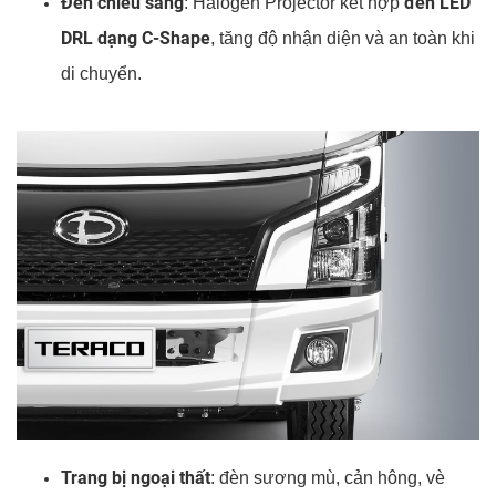
Đèn chiếu sáng
đèn LED
: Halogen Projector kết hợp
DRL dạng C-Shape
, tăng độ nhận diện và an toàn khi
di chuyển.
Trang bị ngoại thất
: đèn sương mù, cản hông, vè