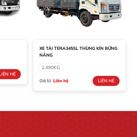
XE TẢI TERA345SL THÙNG KÍN BỬNG
NÂNG
2.490KG
LIÊN HỆ
Liên hệ
LIÊN HỆ
Giá từ: