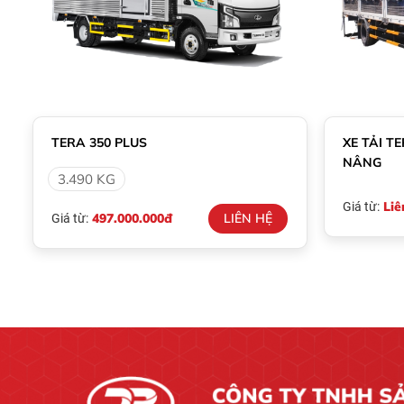
TERA 350 PLUS
XE TẢI T
NÂNG
3.490 KG
Liê
Giá từ:
497.000.000đ
LIÊN HỆ
Giá từ: