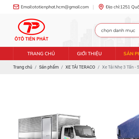
Email:
ototienphat.hcm@gmail.com
Địa chỉ:
1251 Quố
TRANG CHỦ
GIỚI THIỆU
SẢN 
Trang chủ
Sản phẩm
XE TẢI TERACO
Xe Tải Nhẹ 3 Tấn - 