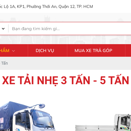
c Lộ 1A, KP1, Phường Thới An, Quận 12, TP. HCM
PHẨM
DỊCH VỤ
MUA XE TRẢ GÓP
5 Tấn
XE TẢI NHẸ 3 TẤN - 5 TẤN