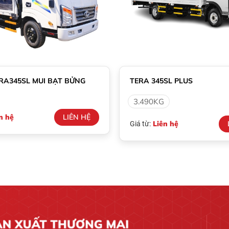
ERA345SL MUI BẠT BỬNG
TERA 345SL PLUS
3.490KG
n hệ
LIÊN HỆ
Liên hệ
Giá từ: