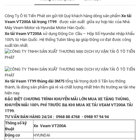
Công Ty Ô tô Tiến Phát xin gửi tới Quý khách hàng dòng sản phẩm
Xe tải
Veam VT200A tải trọng 1T99
được sản xuất giữa sự hợp tác của Nhà
Máy Veam Motor và Hyundai Motor Hàn Quốc.
Xe tải Veam VT200A
sử dụng Động Cơ- Cầu – Hộp Số Hyundai nhập khẩu
100% từ Hàn Quốc. Hệ thống Tubin tăng áp giúp Động cơ đạt được công
suất lớn nhất.
Xe tải Veam 1T99 thùng dài 3M75
tổng tải trọng dưới 5 Tấn lưu thông
thành, là dòng sản phẩm giá rẻ và chất lượng nhất trên thị trường xe tải nhẹ
hiện nay.
ĐẶC BIỆT CHƯƠNG TRÌNH KHUYỄN MÃI LỚN MUA XE TẶNG THÙNG,
KHUYỄN MÃI 100% PHÍ TRƯỚC BẠ KHI MUA XE TẢI VEAM VT200A TẢI
1T99.
TƯ VẤN BÁN HÀNG 24/24 : 0968 88 4768 - 0988 97 94 94
Thông số kỹ
Xe Veam VT200A
thuật
Động cơ
HYUNDAI