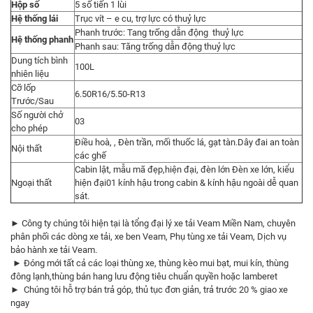
Hộp số
5 số tiến 1 lùi
Hệ thống lái
Trục vít – e cu, trợ lực có thuỷ lực
Phanh trước: Tang trống dẫn động thuỷ lực
Hệ thống phanh
Phanh sau: Tăng trống dẫn động thuỷ lực
Dung tích bình
100L
nhiên liệu
Cỡ lốp
6.50R16/5.50-R13
Trước/Sau
Số người chở
03
cho phép
Điều hoà, , Đèn trần, mối thuốc lá, gạt tàn.Dây đai an toàn
Nội thất
các ghế
Cabin lật, mẫu mã đẹp,hiện đại, đèn lớn Đèn xe lớn, kiểu
Ngoại thất
hiện đại01 kính hậu trong cabin & kính hậu ngoài dễ quan
sát.
► Công ty chúng tôi hiện tại là tổng đại lý xe tải Veam Miền Nam, chuyên
phân phối các dòng xe tải, xe ben Veam, Phụ tùng xe tải Veam, Dịch vụ
bảo hành xe tải Veam.
► Đóng mới tất cả các loại thùng xe, thùng kèo mui bạt, mui kín, thùng
đông lạnh,thùng bán hang lưu động tiêu chuẩn quyền hoặc lamberet
► Chúng tôi hỗ trợ bán trả góp, thủ tục đơn giản, trả trước 20 % giao xe
ngay