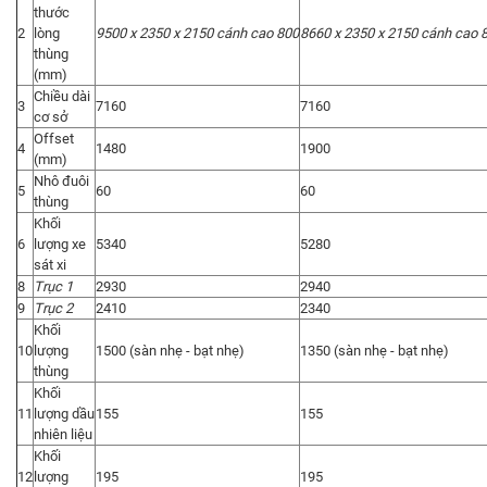
thước
2
lòng
9500
x
2350
x
2150
cánh
cao
800
8660
x
2350
x
2150
cánh
cao
thùng
(mm)
Chiều dài
3
7160
7160
cơ sở
Offset
4
1480
1900
(mm)
Nhô đuôi
5
60
60
thùng
Khối
6
lượng xe
5340
5280
sát xi
8
Trục 1
2930
2940
9
Trục 2
2410
2340
Khối
10
lượng
1500 (sàn nhẹ - bạt nhẹ)
1350 (sàn nhẹ - bạt nhẹ)
thùng
Khối
11
lượng dầu
155
155
nhiên liệu
Khối
12
lượng
195
195