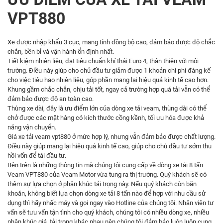
VPT880
Xe được nhập khẩu 3 cục, mang tính đồng bộ cao, đảm bảo được độ chắc
chắn, bền bỉ và vận hành ổn định nhất.
Tiết kiệm nhiên liệu, đạt tiêu chuẩn khí thải Euro 4, thân thiện với môi
trường. Điều này giúp cho chủ đầu tư giảm được 1 khoản chi phí đáng kế
cho việc tiêu hao nhiên liệu, góp phần mang lại hiệu quả kinh tế cao hơn.
Khung gầm chắc chắn, chịu tải tốt, ngay cả trường hợp quá tải vẫn có thể
đảm bảo được độ an toàn cao.
Thùng xe dài, đây là ưu điểm lớn của dòng xe tải veam, thùng dài có thể
chở được các mặt hàng có kích thước cồng kềnh, tối ưu hóa được khả
năng vận chuyển.
Giá xe tải veam vpt880 ở mức hợp lý, nhưng vẫn đảm bảo được chất lượng.
Điều này giúp mang lại hiệu quả kinh tế cao, giúp cho chủ đầu tư sớm thu
hồi vốn để tái đầu tư.
Bên trên là những thông tin mà chúng tôi cung cấp về dòng xe tải 8 tấn
Veam VPT880 của Veam Motor vừa tung ra thị trường. Quý khách sẽ có
thêm sự lựa chọn ở phân khúc tải trọng này. Nếu quý khách còn băn
khoăn, không biết lựa chọn dòng xe tải 8 tấn nào để hợp với nhu cầu sử
dụng thì hãy nhấc máy và gọi ngay vào Hotline của chúng tôi. Nhân viên tư
vấn sẽ tưu vấn tận tình cho quý khách, chúng tôi có nhiều dòng xe, nhiều
phân khúc giá, tải trọng khác nhau nên chúng tôi đảm bảo luôn luôn cung