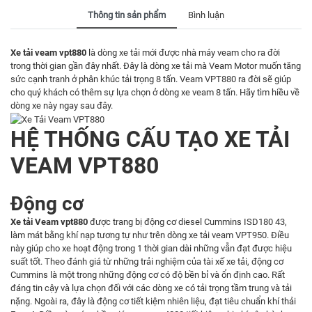
Thông tin sản phẩm
Bình luận
Xe tải veam vpt880
là dòng xe tải mới được nhà máy veam cho ra đời
trong thời gian gần đây nhất. Đây là dòng xe tải mà Veam Motor muốn tăng
sức cạnh tranh ở phân khúc tải trọng 8 tấn. Veam VPT880 ra đời sẽ giúp
cho quý khách có thêm sự lựa chọn ở dòng
xe veam 8 tấn
. Hãy tìm hiều về
dòng xe này ngay sau đây.
HỆ THỐNG CẤU TẠO XE TẢI
VEAM VPT880
Động cơ
Xe tải Veam vpt880
được trang bị động cơ diesel Cummins ISD180 43,
làm mát bằng khí nạp tương tự như trên dòng
xe tải veam VPT950
. Điều
này giúp cho xe hoạt động trong 1 thời gian dài những vẫn đạt được hiệu
suất tốt. Theo đánh giá từ những trải nghiệm của tài xế xe tải, động cơ
Cummins là một trong những động cơ có độ bền bỉ và ổn định cao. Rất
đáng tin cậy và lựa chọn đối với các dòng xe có tải trọng tầm trung và tải
nặng. Ngoài ra, đây là động cơ tiết kiệm nhiên liệu, đạt tiêu chuẩn khí thải