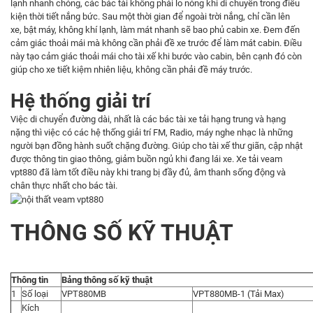
lạnh nhanh chóng, các bác tài không phải lo nóng khi di chuyển trong điều
kiện thời tiết nắng bức. Sau một thời gian để ngoài trời nắng, chỉ cần lên
xe, bật máy, không khí lạnh, làm mát nhanh sẽ bao phủ cabin xe. Đem đến
cảm giác thoải mái mà không cần phải đề xe trước để làm mát cabin. Điều
này tạo cảm giác thoải mái cho tài xế khi bước vào cabin, bên cạnh đó còn
giúp cho xe tiết kiệm nhiên liệu, không cần phải đề máy trước.
Hệ thống giải trí
Việc di chuyển đường dài, nhất là các bác tài xe tải hạng trung và hạng
nặng thì việc có các hệ thống giải trí FM, Radio, máy nghe nhạc là những
người bạn đồng hành suốt chặng đường. Giúp cho tài xế thư giãn, cập nhật
được thông tin giao thông, giảm buồn ngủ khi đang lái xe. Xe tải veam
vpt880 đã làm tốt điều này khi trang bị đầy đủ, âm thanh sống động và
chân thực nhất cho bác tài.
THÔNG SỐ KỸ THUẬT
Thông tin
Bảng thông số kỹ thuật
1
Số loại
VPT880MB
VPT880MB-1 (Tải Max)
Kích