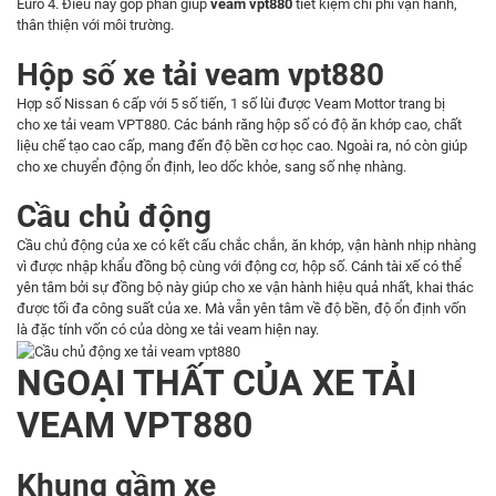
Euro 4. Điều này góp phần giúp
veam vpt880
tiết kiệm chi phí vận hành,
thân thiện với môi trường.
Hộp số xe tải veam vpt880
Hợp số Nissan 6 cấp với 5 số tiến, 1 số lùi được Veam Mottor trang bị
cho
xe tải veam
VPT880. Các bánh răng hộp số có độ ăn khớp cao, chất
liệu chế tạo cao cấp, mang đến độ bền cơ học cao. Ngoài ra, nó còn giúp
cho xe chuyển động ổn định, leo dốc khỏe, sang số nhẹ nhàng.
Cầu chủ động
Cầu chủ động của xe có kết cấu chắc chắn, ăn khớp, vận hành nhịp nhàng
vì được nhập khẩu đồng bộ cùng với động cơ, hộp số. Cánh tài xế có thể
yên tâm bởi sự đồng bộ này giúp cho xe vận hành hiệu quả nhất, khai thác
được tối đa công suất của xe. Mà vẫn yên tâm về độ bền, độ ổn định vốn
là đặc tính vốn có của dòng xe tải veam hiện nay.
NGOẠI THẤT CỦA XE TẢI
VEAM VPT880
Khung gầm xe