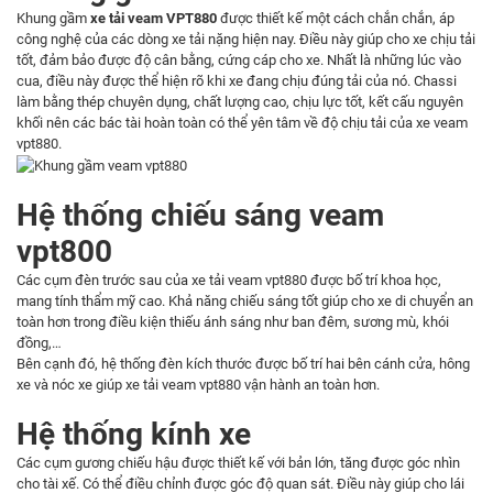
Khung gầm
xe tải veam VPT880
được thiết kế một cách chắn chắn, áp
công nghệ của các dòng xe tải nặng hiện nay. Điều này giúp cho xe chịu tải
tốt, đảm bảo được độ cân bằng, cứng cáp cho xe. Nhất là những lúc vào
cua, điều này được thể hiện rõ khi xe đang chịu đúng tải của nó. Chassi
làm bằng thép chuyên dụng, chất lượng cao, chịu lực tốt, kết cấu nguyên
khối nên các bác tài hoàn toàn có thể yên tâm về độ chịu tải của xe veam
vpt880.
Hệ thống chiếu sáng veam
vpt800
Các cụm đèn trước sau của xe tải veam vpt880 được bố trí khoa học,
mang tính thẩm mỹ cao. Khả năng chiếu sáng tốt giúp cho xe di chuyển an
toàn hơn trong điều kiện thiếu ánh sáng như ban đêm, sương mù, khói
đồng,…
Bên cạnh đó, hệ thống đèn kích thước được bố trí hai bên cánh cửa, hông
xe và nóc xe giúp xe tải veam vpt880 vận hành an toàn hơn.
Hệ thống kính xe
Các cụm gương chiếu hậu được thiết kế với bản lớn, tăng được góc nhìn
cho tài xế. Có thể điều chỉnh được góc độ quan sát. Điều này giúp cho lái