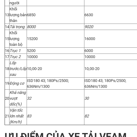
người
Khối
13
lượng bản
6850
6630
thân
14
Tải trọng
8000
9020
Khối
15
lượng
15200
16000
toàn bộ
16
Trục 1
5200
6000
17
Trục 2
10000
10000
Lốp
18
trước/Lốp
10,00-20
10,00-20
sau
ISD180 43; 180Ps/2500;
ISD180 43; 180Ps/2500;
19
Động cơ
636Nm/1300
636Nm/1300
Khả năng
20
vượt
32
30
dốc(%)
Vận tốc
21
lớn nhất
83
82
(Km/h)
ƯU ĐIỂM CỦA XE TẢI VEAM