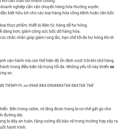
ạt khi cần tháo dỡ nhanh chóng.
các doanh nghiệp cần vận chuyển hàng hóa thường xuyên.
, đặc biệt hữu ích cho các loại hàng hóa cồng kềnh hoặc cần bốc
ại thực phẩm, thiết bị điện tử, hàng dễ hư hỏng.
 dễ dàng hơn, giảm công sức bốc dỡ hàng hóa.
 trúc chắc chắn giúp giảm rung lắc, hạn chế tối đa hư hỏng khi di
nh vận hành mà còn thể hiện độ ổn định vượt trội khi chở hàng
ành trong điều kiện tải trọng tối đa. Những yếu tố này khiến
xe
ừng xe.
khiển. Bên trong cabin, vô lăng được trang bị cơ chế gật gù cho
ến đường dài.
rang bị dây an toàn, tăng cường độ bảo vệ trong trường hợp xảy ra
uốt hành trình.