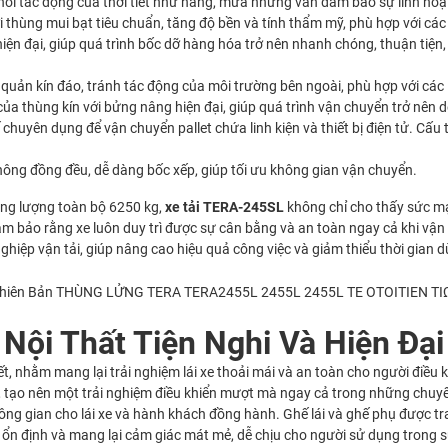
 khỏi tác động của thời tiết như nắng, mưa nhưng vẫn đảm bảo sự linh ho
ới thùng mui bạt tiêu chuẩn, tăng độ bền và tính thẩm mỹ, phù hợp với 
iện đại, giúp quá trình bốc dỡ hàng hóa trở nên nhanh chóng, thuận tiện
ản kín đáo, tránh tác động của môi trường bên ngoài, phù hợp với các lo
 của thùng kín với bửng nâng hiện đại, giúp quá trình vận chuyển trở nên
kế chuyên dụng để vận chuyển pallet chứa linh kiện và thiết bị điện tử. Cấu
không đồng đều, dễ dàng bốc xếp, giúp tối ưu không gian vận chuyển.
rọng lượng toàn bộ 6250 kg,
xe tải TERA-245SL
không chỉ cho thấy sức mạ
bảo rằng xe luôn duy trì được sự cân bằng và an toàn ngay cả khi vận h
ghiệp vận tải, giúp nâng cao hiệu quả công việc và giảm thiểu thời gian d
Nội Thất Tiện Nghi Và Hiện Đại
ết, nhằm mang lại trải nghiệm lái xe thoải mái và an toàn cho người điều 
ái, tạo nên một trải nghiệm điều khiển mượt mà ngay cả trong những chuy
hông gian cho lái xe và hành khách đồng hành. Ghế lái và ghế phụ được t
độ ổn định và mang lại cảm giác mát mẻ, dễ chịu cho người sử dụng trong s