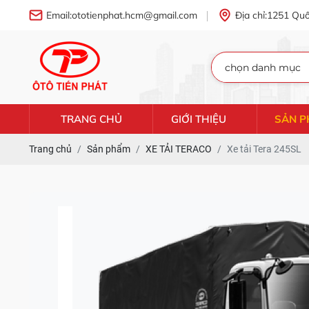
Email:
ototienphat.hcm@gmail.com
Địa chỉ:
1251 Quố
TRANG CHỦ
GIỚI THIỆU
SẢN 
Trang chủ
Sản phẩm
XE TẢI TERACO
Xe tải Tera 245SL