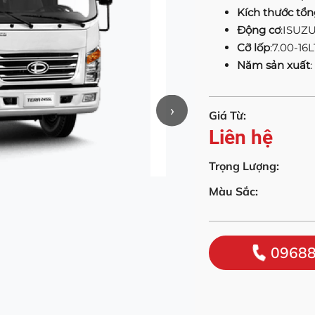
Kích thước tổn
Động cơ
:ISUZ
Cỡ lốp
:7.00-16L
Năm sản xuất
:
›
Giá Từ:
Liên hệ
Trọng Lượng:
Màu Sắc:
09688