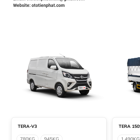
Website:
ototienphat.com
TERA-V3
TERA 150
780KG
945KG
1.490KG