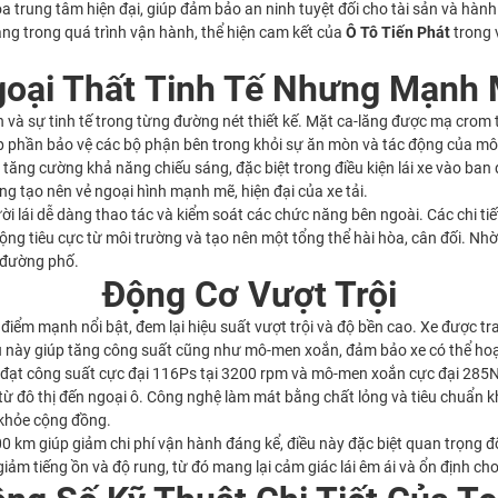
 trung tâm hiện đại, giúp đảm bảo an ninh tuyệt đối cho tài sản và hành 
àng trong quá trình vận hành, thể hiện cam kết của
Ô Tô Tiến Phát
trong 
oại Thất Tinh Tế Nhưng Mạnh
 và sự tinh tế trong từng đường nét thiết kế. Mặt ca-lăng được mạ crom 
óp phần bảo vệ các bộ phận bên trong khỏi sự ăn mòn và tác động của mô
tăng cường khả năng chiếu sáng, đặc biệt trong điều kiện lái xe vào ban 
g tạo nên vẻ ngoại hình mạnh mẽ, hiện đại của xe tải.
gười lái dễ dàng thao tác và kiểm soát các chức năng bên ngoài. Các chi 
động tiêu cực từ môi trường và tạo nên một tổng thể hài hòa, cân đối. Nh
n đường phố.
Động Cơ Vượt Trội
iểm mạnh nổi bật, đem lại hiệu suất vượt trội và độ bền cao. Xe được tran
ều này giúp tăng công suất cũng như mô-men xoắn, đảm bảo xe có thể hoạ
c đạt công suất cực đại 116Ps tại 3200 rpm và mô-men xoắn cực đại 285
từ đô thị đến ngoại ô. Công nghệ làm mát bằng chất lỏng và tiêu chuẩn 
 khỏe cộng đồng.
00 km giúp giảm chi phí vận hành đáng kể, điều này đặc biệt quan trọng đố
iảm tiếng ồn và độ rung, từ đó mang lại cảm giác lái êm ái và ổn định cho 