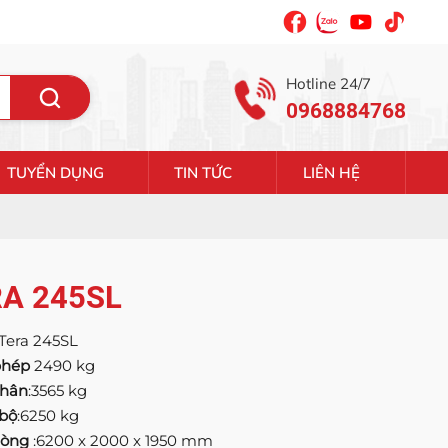
Hotline 24/7
0968884768
TUYỂN DỤNG
TIN TỨC
LIÊN HỆ
RA 245SL
Tera 245SL
 phép
2490 kg
thân
:3565 kg
 bộ
:6250 kg
 lòng
:6200 x 2000 x 1950 mm