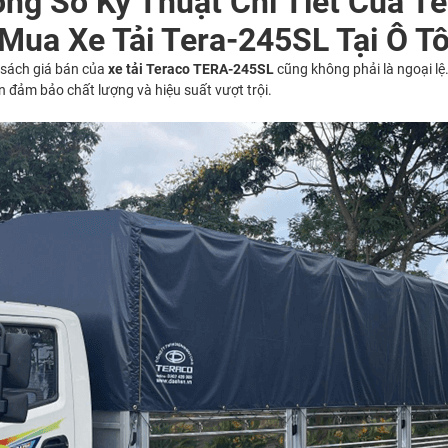
ng Số Kỹ Thuật Chi Tiết Của T
Mua Xe Tải Tera-245SL Tại Ô Tô
h sách giá bán của
xe tải Teraco TERA-245SL
cũng không phải là ngoại lệ
n đảm bảo chất lượng và hiệu suất vượt trội.