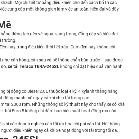
khách. Mọi chi tiết từ bảng điều khiển cho đến cách bố trí các
việc cung cấp một không gian làm việc an toàn, hiện đại và đầy
 Mẽ
thẳng đứng tạo nên vẻ ngoài sang trọng, đẳng cấp và hiện đại.
i trường.
đêm hay trong điều kiện thời tiết xấu. Cụm đèn này không chỉ
tiết như cản hông, cản sau và hệ thống chắn bùn trước – sau được
ờ đó,
xe tải Teraco TERA-245SL
không chỉ đạt hiệu quả vận hành
g bị động cơ Diesel 2.8L thuộc loại 4 kỳ, 4 xylanh thẳng hàng,
t động mạnh mẽ ngay cả khi chịu tải trọng cao.
Nm tại 2000 rpm. Những thông số kỹ thuật này cho thấy xe có khả
khí thải Euro 5 không chỉ đảm bảo hiệu suất hoạt động mà còn
i với các doanh nghiệp cần tối ưu hóa chi phí vận tải. Hệ thống
người điều khiển ngay cả khi xe hoạt động với tải trọng tối đa.