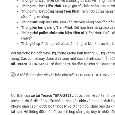
Thùng mui bạt
: Thiết kế tiêu chuẩn, giúp bảo vệ hàng hóa
Thùng mui bạt Tiến Phát
: Được gia cố chắc chắn hơn so v
Thùng mui bạt bửng nâng Tiến Phát
: Tích hợp bửng nâng h
xếp bằng xe nâng.
Thùng kín
: Đáp ứng nhu cầu vận chuyển hàng hóa cần bảo qu
Thùng kín bửng nâng Tiến Phát
: Kết hợp tính năng bảo vệ
Thùng chở pallet chứa cấu kiện điện tử Tiến Phát
: Thiết 
chuyển.
Thùng lửng
: Phù hợp với các mặt hàng có kích thước lớn, 
Với tải trọng lên đến 2490 kg, trọng lượng bản thân 3565 kg và t
nặng. Các con số này được tính toán một cách chính xác nhằm đảm 
tải Teraco TERA-245SL
trở thành trợ thủ đắc lực cho các doanh n
Nội thất của
xe tải Teraco TERA-245SL
được thiết kế với tâm huy
phép người lái dễ dàng điều chỉnh theo góc nhìn và phong cách l
Không gian cabin được bố trí hợp lý với 3 chỗ ngồi, đảm bảo đủ k
tai nạn. Hệ thống điều hòa được tích hợp sẵn, giúp duy trì nhiệt 