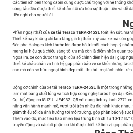
Các tiện ích bên trong cabin cũng được chú trọng với hệ thống khóa
công tắc đều được thiết kế nhằm tối ưu hóa sự thuận tiện và dễ d
tiện nghi cho người lái.
Ng
Phần ngoại thất của
xe tải Teraco TERA-245SL
toát lên sức mạnh
Thiết kế này không chỉ làm tăng giá trị thẩm mỹ của xe mà còn g
Đèn pha Halogen kích thước lớn được bố trí một cách hợp lý nhằm 
mang lại hiệu quả chiếu sáng tối ưu mà còn là điểm nhấn quan trọn
Ngoài ra, xe còn được trang bị cửa sổ chỉnh điện hiện đại, giúp n
thiết kế chắc chắn và tinh tế, góp phần bảo vệ xe khỏi những tác 
cao mà còn sở hữu ngoại hình đẹp mắt, thu hút mọi ánh nhìn trê
Động cơ chính của xe tải
Teraco TERA-245SL
là một trong những đ
làm mát bằng chất lỏng và tích hợp công nghệ turbo hiện đại. Đi
Cụ thể, động cơ ISUZU - JE493ZLQ5 với dung tích xy-lanh 2771 c
năng vận hành mạnh mẽ, vượt trội trên nhiều địa hình khác nhau, 
giảm thiểu tối đa ảnh hưởng tới môi trường, góp phần bảo vệ sức
Thêm vào đó, mức tiêu hao nhiên liệu trung bình chỉ từ 10-12 lít/1
truyền động và các bộ phận cơ khí được thiết kế tinh vi, góp phần g