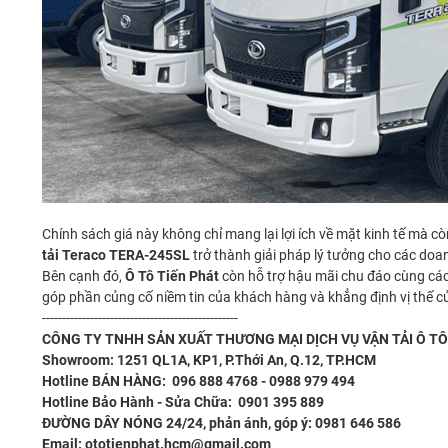
Chính sách giá này không chỉ mang lại lợi ích về mặt kinh tế mà c
tải Teraco TERA-245SL
trở thành giải pháp lý tưởng cho các doa
Bên cạnh đó,
Ô Tô Tiến Phát
còn hỗ trợ hậu mãi chu đáo cùng các
góp phần củng cố niềm tin của khách hàng và khẳng định vị thế của
-------------------------------------------------
CÔNG TY TNHH SẢN XUẤT THƯƠNG MẠI DỊCH VỤ VẬN TẢI Ô TÔ
Showroom: 1251 QL1A, KP1, P.Thới An, Q.12, TP.HCM
Hotline BÁN HÀNG: 096 888 4768 - 0988 979 494
Hotline Bảo Hành - Sửa Chữa: 0901 395 889
ĐƯỜNG DÂY NÓNG 24/24, phản ánh, góp ý: 0981 646 586
Email: ototienphat.hcm@gmail.com