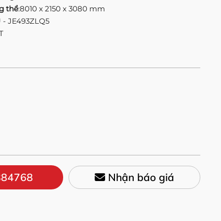
g thể
:8010 x 2150 x 3080 mm
U - JE493ZLQ5
T
84768
Nhận báo giá