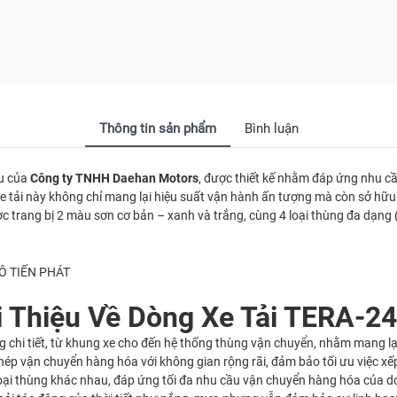
Thông tin sản phẩm
Bình luận
ểu của
Công ty TNHH Daehan Motors
, được thiết kế nhằm đáp ứng nhu c
 tải này không chỉ mang lại hiệu suất vận hành ấn tượng mà còn sở hữu nh
 trang bị 2 màu sơn cơ bản – xanh và trắng, cùng 4 loại thùng đa dạng (
i Thiệu Về Dòng Xe Tải TERA-2
ng chi tiết, từ khung xe cho đến hệ thống thùng vận chuyển, nhằm mang 
ép vận chuyển hàng hóa với không gian rộng rãi, đảm bảo tối ưu việc xế
oại thùng khác nhau, đáp ứng tối đa nhu cầu vận chuyển hàng hóa của d