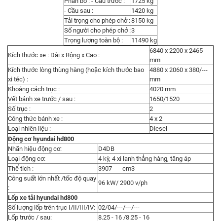
Phân bố : - Cầu trước :
1725 kg
- Cầu sau :
1420 kg
Tải trọng cho phép chở :
8150 kg
Số người cho phép chở :
3
Trọng lượng toàn bộ :
11490 kg
6840 x 2200 x 2465
Kích thước xe : Dài x Rộng x Cao :
mm
Kích thước lòng thùng hàng (hoặc kích thước bao
4880 x 2060 x 380/---
xi téc) :
mm
Khoảng cách trục :
4020 mm
Vết bánh xe trước / sau :
1650/1520
Số trục :
2
Công thức bánh xe :
4 x 2
Loại nhiên liệu :
Diesel
Động cơ hyundai hd800
Nhãn hiệu động cơ:
D4DB
Loại động cơ:
4 kỳ, 4 xi lanh thẳng hàng, tăng áp
Thể tích :
3907 cm3
Công suất lớn nhất /tốc độ quay
96 kW/ 2900 v/ph
:
Lốp xe tải hyundai hd800
Số lượng lốp trên trục I/II/III/IV:
02/04/---/---/---
Lốp trước / sau:
8.25 - 16 /8.25 - 16