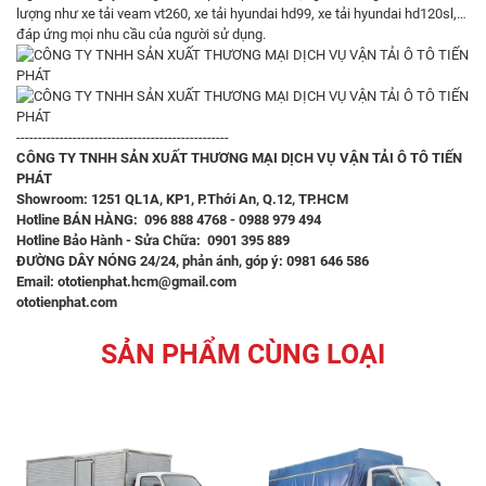
lượng như
xe tải veam vt260
,
xe tải hyundai hd99
,
xe tải hyundai hd120sl
,…
đáp ứng mọi nhu cầu của người sử dụng.
-------------------------------------------------
CÔNG TY TNHH SẢN XUẤT THƯƠNG MẠI DỊCH VỤ VẬN TẢI Ô TÔ TIẾN
PHÁT
Showroom: 1251 QL1A, KP1, P.Thới An, Q.12, TP.HCM
Hotline BÁN HÀNG: 096 888 4768 - 0988 979 494
Hotline Bảo Hành - Sửa Chữa: 0901 395 889
ĐƯỜNG DÂY NÓNG 24/24, phản ánh, góp ý: 0981 646 586
Email: ototienphat.hcm@gmail.com
ototienphat.com
SẢN PHẨM CÙNG LOẠI