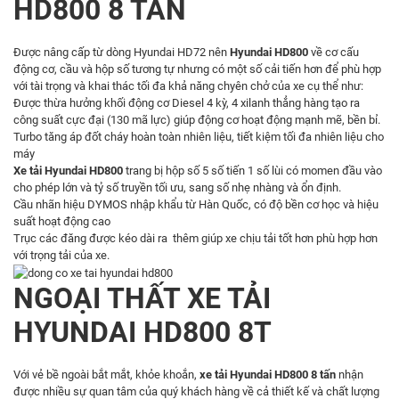
HD800 8 TẤN
Được nâng cấp từ dòng Hyundai HD72 nên
Hyundai HD800
về cơ cấu
động cơ, cầu và hộp số tương tự nhưng có một số cải tiến hơn để phù hợp
với tài trọng và khai thác tối đa khả năng chyên chở của xe cụ thể như:
Được thừa hưởng khối động cơ Diesel 4 kỳ, 4 xilanh thẳng hàng tạo ra
công suất cực đại (130 mã lực) giúp động cơ hoạt động mạnh mẽ, bền bỉ.
Turbo tăng áp đốt cháy hoàn toàn nhiên liệu, tiết kiệm tối đa nhiên liệu cho
máy
Xe tải Hyundai
HD800
trang bị hộp số 5 số tiến 1 số lùi có momen đầu vào
cho phép lớn và tỷ số truyền tối ưu, sang số nhẹ nhàng và ổn định.
Cầu nhãn hiệu DYMOS nhập khẩu từ Hàn Quốc, có độ bền cơ học và hiệu
suất hoạt động cao
Trục các đăng được kéo dài ra thêm giúp xe chịu tải tốt hơn phù hợp hơn
với trọng tải của xe.
NGOẠI THẤT XE TẢI
HYUNDAI HD800 8T
Với vẻ bề ngoài bắt mắt, khỏe khoắn,
xe tải Hyundai HD800 8 tấn
nhận
được nhiều sự quan tâm của quý khách hàng về cả thiết kế và chất lượng