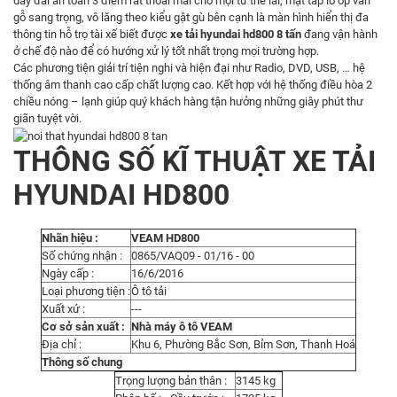
dây đai an toàn 3 điểm rất thoải mái cho mọi tư thế lái, mặt táp lô ốp vân
gỗ sang trọng, vô lăng theo kiểu gật gù bên cạnh là màn hình hiển thị đa
thông tin hỗ trọ tài xế biết được
xe tải hyundai hd800 8 tấn
đang vận hành
ở chế độ nào để có hướng xử lý tốt nhất trọng mọi trường hợp.
Các phương tiện giải trí tiện nghi và hiện đại như Radio, DVD, USB, … hệ
thống âm thanh cao cấp chất lượng cao. Kết hợp với hệ thống điều hòa 2
chiều nóng – lạnh giúp quý khách hàng tận hưởng những giây phút thư
giãn tuyệt vời.
THÔNG SỐ KĨ THUẬT XE TẢI
HYUNDAI HD800
Nhãn hiệu :
VEAM HD800
Số chứng nhận :
0865/VAQ09 - 01/16 - 00
Ngày cấp :
16/6/2016
Loại phương tiện :
Ô tô tải
Xuất xứ :
---
Cơ sở sản xuất :
Nhà máy ô tô VEAM
Địa chỉ :
Khu 6, Phường Bắc Sơn, Bỉm Sơn, Thanh Hoá
Thông số chung
Trọng lượng bản thân :
3145 kg