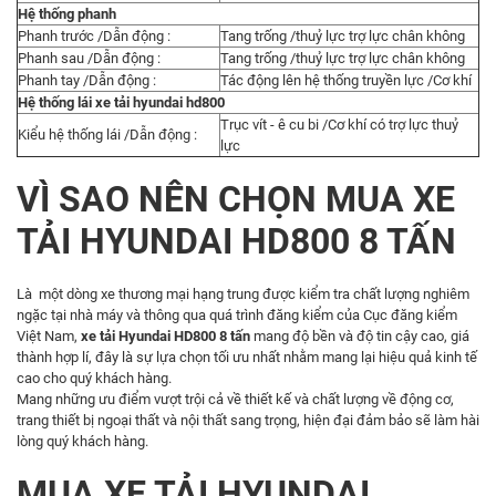
Hệ thống phanh
Phanh trước /Dẫn động :
Tang trống /thuỷ lực trợ lực chân không
Phanh sau /Dẫn động :
Tang trống /thuỷ lực trợ lực chân không
Phanh tay /Dẫn động :
Tác động lên hệ thống truyền lực /Cơ khí
Hệ thống lái xe tải hyundai hd800
Trục vít - ê cu bi /Cơ khí có trợ lực thuỷ
Kiểu hệ thống lái /Dẫn động :
lực
VÌ SAO NÊN CHỌN MUA XE
TẢI HYUNDAI HD800 8 TẤN
Là một dòng xe thương mại hạng trung được kiểm tra chất lượng nghiêm
ngặc tại nhà máy và thông qua quá trình đăng kiểm của Cục đăng kiểm
Việt Nam,
xe tải Hyundai HD800 8 tấn
mang độ bền và độ tin cậy cao, giá
thành hợp lí, đây là sự lựa chọn tối ưu nhất nhằm mang lại hiệu quả kinh tế
cao cho quý khách hàng.
Mang những ưu điểm vượt trội cả về thiết kế và chất lượng về động cơ,
trang thiết bị ngoại thất và nội thất sang trọng, hiện đại đảm bảo sẽ làm hài
lòng quý khách hàng.
MUA XE TẢI HYUNDAI