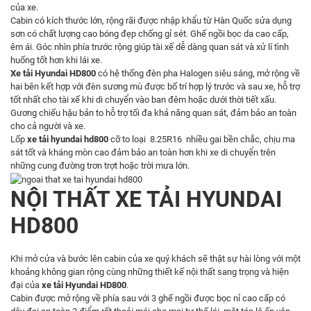
của xe.
Cabin có kích thước lớn, rộng rãi được nhập khẩu từ Hàn Quốc sửa dụng
sơn có chất lượng cao bóng đẹp chống gỉ sét. Ghế ngồi bọc da cao cấp,
êm ái. Góc nhìn phía trước rộng giúp tài xế dễ dàng quan sát và xử lí tình
huống tốt hơn khi lái xe.
Xe tải Hyundai HD800
có hệ thống đèn pha Halogen siêu sáng, mở rộng về
hai bên kết hợp với đèn sương mù được bố trí hợp lý trước và sau xe, hỗ trợ
tốt nhất cho tài xế khi di chuyển vào ban đêm hoặc dưới thời tiết xấu.
Gương chiếu hậu bản to hỗ trợ tối đa khả năng quan sát, đảm bảo an toàn
cho cả người và xe.
Lốp
xe tải hyundai hd800
cỡ to loại 8.25R16 nhiều gai bền chắc, chịu ma
sát tốt và kháng mòn cao đảm bảo an toàn hơn khi xe di chuyển trên
những cung đường trơn trợt hoặc trời mưa lớn.
NỘI THẤT XE TẢI HYUNDAI
HD800
Khi mở cửa và bước lên cabin của xe quý khách sẽ thật sự hài lòng với một
khoảng không gian rộng cùng những thiết kế nội thất sang trọng và hiện
đại của
xe tải Hyundai HD800
.
Cabin được mở rộng về phía sau với 3 ghế ngồi được bọc nỉ cao cấp có