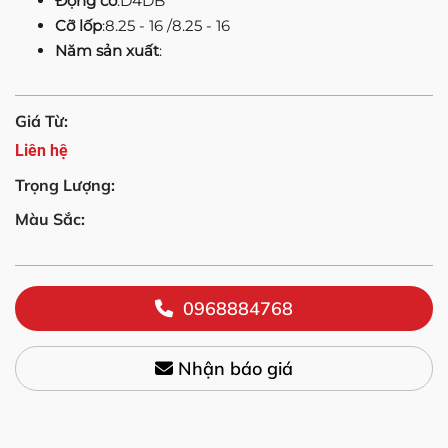
Động cơ
:D4DB
Cỡ lốp
:8.25 - 16 /8.25 - 16
Năm sản xuất
:
Giá Từ:
Liên hệ
Trọng Lượng:
Màu Sắc:
0968884768
Nhận báo giá