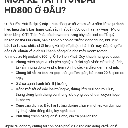
HD800 Ở ĐÂU?
Ô Tô Tiến Phát là đại lý cấp 1 của dòng xe tải veam với 3 năm liền đạt danh
hiệu hiệu đại lý bán hàng xuất sắc nhất cả nước do nhà máy Veam Motor
khen tặng. Ô Tô Tiến Phát có showroom trưng bày các loại xe để quý
khách có thể lựa chọn, bên cạnh đó còn có xưởng đóng thùng, khu vực
bảo hành, sửa chữa chất lượng và hiện đại bậc nhất hiện nay, đáp ứng đủ
các tiêu chuẩn về dịch vụ khách hàng của nhà máy Veam Motor.
Khi
mua xe Hyundai hd800
tại Ô Tô Tiến Phát, Quý khách hàng sẽ được:
Phong cách phục vụ chuyên nghiệp từ đội ngũ Nhân viên nhiệt tình,
tư vấn những dòng xe phù hợp với nhu cầu và điều kiện tài chính.
Chúng tôi hỗ trợ bán trả góp, thủ tục đơn giản, trả trước 20 % giao xe
ngay
Giá cả cạnh tranh trên thị trường.
Đóng mới tất cả các loại thùng xe, thùng kèo mui bạt, mui kín,
thùng đông lạnh,thùng bán hàng lưu động tiêu chuẩn quyền hoặc
lamberet.
Cung cấp dịch vụ Bảo hành, bảo dưỡng chuyên nghiệp với đội ngũ
kỹ thuật viên đông đảo, tay nghề cao.
Phụ tùng chính hãng, chất lượng, giá cả phải chăng.
Ngoài ra, công ty chúng tôi còn phân phối đa dạng các dòng xe tải chất