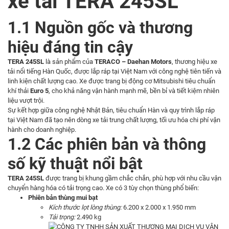
xe tải TERA 245SL
1.1 Nguồn gốc và thương
hiệu đáng tin cậy
TERA 245SL
là sản phẩm của
TERACO – Daehan Motors
, thương hiệu xe
tải nổi tiếng Hàn Quốc, được lắp ráp tại Việt Nam với công nghệ tiên tiến và
linh kiện chất lượng cao. Xe được trang bị động cơ Mitsubishi tiêu chuẩn
khí thải
Euro 5
, cho khả năng vận hành mạnh mẽ, bền bỉ và tiết kiệm nhiên
liệu vượt trội.
Sự kết hợp giữa công nghệ Nhật Bản, tiêu chuẩn Hàn và quy trình lắp ráp
tại Việt Nam đã tạo nên dòng xe tải trung chất lượng, tối ưu hóa chi phí vận
hành cho doanh nghiệp.
1.2 Các phiên bản và thông
số kỹ thuật nổi bật
TERA 245SL
được trang bị khung gầm chắc chắn, phù hợp với nhu cầu vận
chuyển hàng hóa có tải trọng cao. Xe có 3 tùy chọn thùng phổ biến:
Phiên bản thùng mui bạt
Kích thước lọt lòng thùng:
6.200 x 2.000 x 1.950 mm
Tải trọng:
2.490 kg