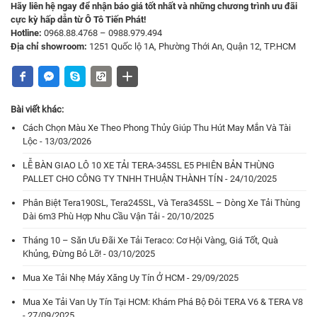
Hãy liên hệ ngay để nhận báo giá tốt nhất và những chương trình ưu đãi
cực kỳ hấp dẫn từ Ô Tô Tiến Phát!
Hotline:
0968.88.4768 – 0988.979.494
Địa chỉ showroom:
1251 Quốc lộ 1A, Phường Thới An, Quận 12, TP.HCM
Bài viết khác:
Cách Chọn Màu Xe Theo Phong Thủy Giúp Thu Hút May Mắn Và Tài
Lộc - 13/03/2026
LỄ BÀN GIAO LÔ 10 XE TẢI TERA-345SL E5 PHIÊN BẢN THÙNG
PALLET CHO CÔNG TY TNHH THUẬN THÀNH TÍN - 24/10/2025
Phân Biệt Tera190SL, Tera245SL, Và Tera345SL – Dòng Xe Tải Thùng
Dài 6m3 Phù Hợp Nhu Cầu Vận Tải - 20/10/2025
Tháng 10 – Săn Ưu Đãi Xe Tải Teraco: Cơ Hội Vàng, Giá Tốt, Quà
Khủng, Đừng Bỏ Lỡ! - 03/10/2025
Mua Xe Tải Nhẹ Máy Xăng Uy Tín Ở HCM - 29/09/2025
Mua Xe Tải Van Uy Tín Tại HCM: Khám Phá Bộ Đôi TERA V6 & TERA V8
- 27/09/2025