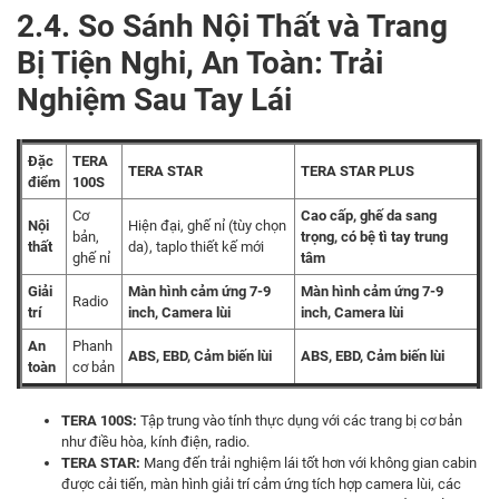
2.4. So Sánh Nội Thất và Trang
Bị Tiện Nghi, An Toàn: Trải
Nghiệm Sau Tay Lái
Đặc
TERA
TERA STAR
TERA STAR PLUS
điểm
100S
Cơ
Cao cấp, ghế da sang
Nội
Hiện đại, ghế nỉ (tùy chọn
bản,
trọng, có bệ tì tay trung
thất
da), taplo thiết kế mới
ghế nỉ
tâm
Giải
Màn hình cảm ứng 7-9
Màn hình cảm ứng 7-9
Radio
trí
inch, Camera lùi
inch, Camera lùi
An
Phanh
ABS, EBD, Cảm biến lùi
ABS, EBD, Cảm biến lùi
toàn
cơ bản
TERA 100S:
Tập trung vào tính thực dụng với các trang bị cơ bản
như điều hòa, kính điện, radio.
TERA STAR
:
Mang đến trải nghiệm lái tốt hơn với không gian cabin
được cải tiến, màn hình giải trí cảm ứng tích hợp camera lùi, các