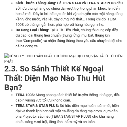
Kích Thước Thùng Hàng:
Cả
TERA STAR và TERA STAR PLUS
đều
sở hữu thùng hàng có chiều dài vượt trội trong phân khúc, lên đến
hơn 3 mét. Đây là lợi thế cực lớn khi vận chuyển các mặt hàng cồng
kềnh, ống nước, vật liệu xây dựng, nội thất... Trong khi đó, TERA
100S có thùng ngắn hơn, phù hợp với hàng hóa gọn nhẹ.
Đa Dạng Loại Thùng:
Tại Ô Tô Tiến Phát, chúng tôi cung cấp đầy
đủ các loại thùng tiêu chuẩn (thùng lửng, mui bạt, thùng kín
Inox/Composite) và nhận đóng thùng theo yêu cầu chuyên biệt cho
cả ba dòng xe.
2.3. So Sánh Thiết Kế Ngoại
Thất: Diện Mạo Nào Thu Hút
Bạn?
TERA 100S:
Mang phong cách thiết kế truyền thống, nhỏ gọn, đầu
cabin vuông vức tối ưu không gian.
TERA STAR &
STAR PLUS
:
Sở hữu diện mạo hoàn toàn mới, hiện
đại và thanh lịch hơn với mặt ca-lăng đa tầng mạ crom, cụm đèn
pha Projector sắc nét (TERA STAR/STAR PLUS) cho khả năng
chiếu sáng vượt trội, tăng tính thẩm mỹ và an toàn.