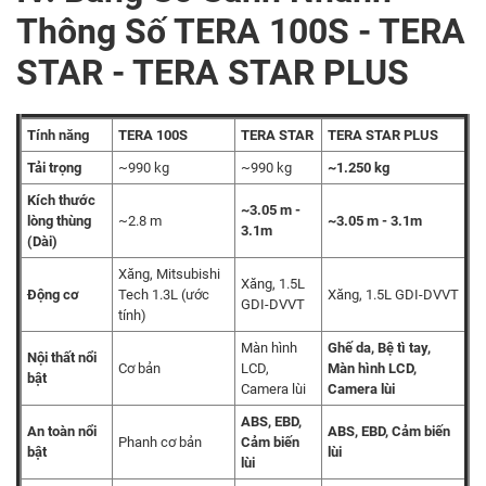
Thông Số TERA 100S - TERA
STAR - TERA STAR PLUS
Tính năng
TERA 100S
TERA STAR
TERA STAR PLUS
Tải trọng
~990 kg
~990 kg
~1.250 kg
Kích thước
~3.05 m -
lòng thùng
~2.8 m
~3.05 m - 3.1m
3.1m
(Dài)
Xăng, Mitsubishi
Xăng, 1.5L
Động cơ
Tech 1.3L (ước
Xăng, 1.5L GDI-DVVT
GDI-DVVT
tính)
Màn hình
Ghế da, Bệ tì tay,
Nội thất nổi
Cơ bản
LCD,
Màn hình LCD,
bật
Camera lùi
Camera lùi
ABS, EBD,
An toàn nổi
ABS, EBD, Cảm biến
Phanh cơ bản
Cảm biến
bật
lùi
lùi