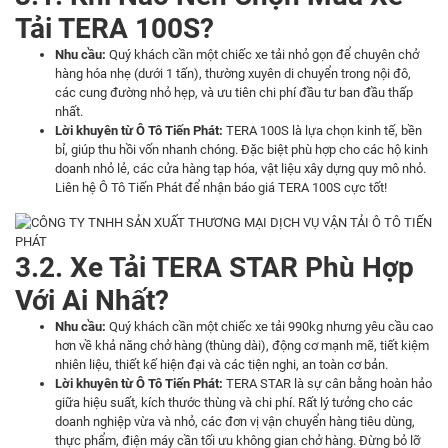
Tải TERA 100S?
Nhu cầu:
Quý khách cần một chiếc xe tải nhỏ gọn để chuyên chở
hàng hóa nhẹ (dưới 1 tấn), thường xuyên di chuyển trong nội đô,
các cung đường nhỏ hẹp, và ưu tiên chi phí đầu tư ban đầu thấp
nhất.
Lời khuyên từ Ô Tô Tiến Phát:
TERA 100S là lựa chọn kinh tế, bền
bỉ, giúp thu hồi vốn nhanh chóng. Đặc biệt phù hợp cho các hộ kinh
doanh nhỏ lẻ, các cửa hàng tạp hóa, vật liệu xây dựng quy mô nhỏ.
Liên hệ Ô Tô Tiến Phát để nhận báo giá TERA 100S cực tốt!
3.2. Xe Tải TERA STAR Phù Hợp
Với Ai Nhất?
Nhu cầu:
Quý khách cần một chiếc xe tải 990kg nhưng yêu cầu cao
hơn về khả năng chở hàng (thùng dài), động cơ mạnh mẽ, tiết kiệm
nhiên liệu, thiết kế hiện đại và các tiện nghi, an toàn cơ bản.
Lời khuyên từ Ô Tô Tiến Phát:
TERA STAR là sự cân bằng hoàn hảo
giữa hiệu suất, kích thước thùng và chi phí. Rất lý tưởng cho các
doanh nghiệp vừa và nhỏ, các đơn vị vận chuyển hàng tiêu dùng,
thực phẩm, điện máy cần tối ưu không gian chở hàng. Đừng bỏ lỡ