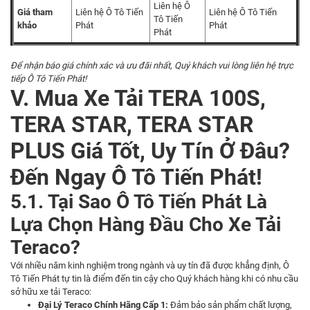
Liên hệ Ô
Giá tham
Liên hệ Ô Tô Tiến
Liên hệ Ô Tô Tiến
Tô Tiến
khảo
Phát
Phát
Phát
Để nhận báo giá chính xác và ưu đãi nhất, Quý khách vui lòng liên hệ trực
tiếp Ô Tô Tiến Phát!
V. Mua Xe Tải TERA 100S,
TERA STAR, TERA STAR
PLUS Giá Tốt, Uy Tín Ở Đâu?
Đến Ngay Ô Tô Tiến Phát!
5.1. Tại Sao Ô Tô Tiến Phát Là
Lựa Chọn Hàng Đầu Cho Xe Tải
Teraco?
Với nhiều năm kinh nghiệm trong ngành và uy tín đã được khẳng định, Ô
Tô Tiến Phát tự tin là điểm đến tin cậy cho Quý khách hàng khi có nhu cầu
sở hữu xe tải Teraco:
Đại Lý Teraco Chính Hãng Cấp 1:
Đảm bảo sản phẩm chất lượng,