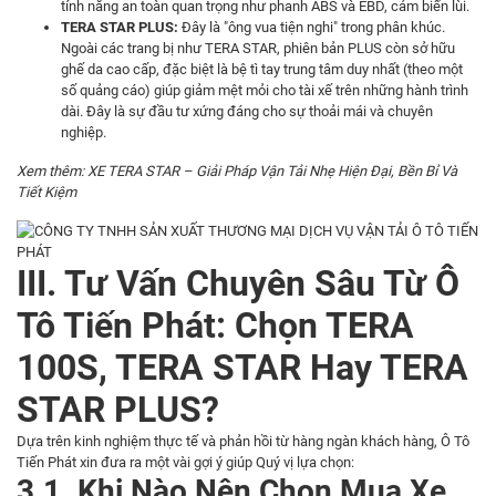
tính năng an toàn quan trọng như phanh ABS và EBD, cảm biến lùi.
TERA STAR PLUS:
Đây là "ông vua tiện nghi" trong phân khúc.
Ngoài các trang bị như TERA STAR, phiên bản PLUS còn sở hữu
ghế da cao cấp, đặc biệt là bệ tì tay trung tâm duy nhất (theo một
số quảng cáo) giúp giảm mệt mỏi cho tài xế trên những hành trình
dài. Đây là sự đầu tư xứng đáng cho sự thoải mái và chuyên
nghiệp.
​Xem thêm:
XE TERA STAR – Giải Pháp Vận Tải Nhẹ Hiện Đại, Bền Bỉ Và
Tiết Kiệm
III. Tư Vấn Chuyên Sâu Từ Ô
Tô Tiến Phát: Chọn TERA
100S, TERA STAR Hay TERA
STAR PLUS?
Dựa trên kinh nghiệm thực tế và phản hồi từ hàng ngàn khách hàng, Ô Tô
Tiến Phát xin đưa ra một vài gợi ý giúp Quý vị lựa chọn:
3.1. Khi Nào Nên Chọn Mua Xe