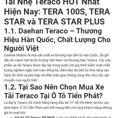
Tải Nhẹ Teraco HOT Nhất
Hiện Nay: TERA 100S, TERA
STAR và TERA STAR PLUS
1.1. Daehan Teraco – Thương
Hiệu Hàn Quốc, Chất Lượng Cho
Người Việt
Daehan Motors là nhà sản xuất xe thương mại đến từ Hàn Quốc, đã ghi
dấu ấn mạnh mẽ tại thị trường Việt Nam với thương hiệu Teraco. Các sản
phẩm xe tải Teraco được lắp ráp trong nước với quy trình kiểm soát chất
lượng nghiêm ngặt, linh kiện đồng bộ, đảm bảo độ bền bỉ, khả năng vận
hành ổn định và phù hợp với điều kiện giao thông cũng như nhu cầu vận
chuyển của người Việt.
1.2. Tại Sao Nên Chọn Mua Xe
Tải Teraco Tại Ô Tô Tiến Phát?
Là đại lý Teraco 3S chính hãng hàng đầu tại TP. Hồ Chí Minh và khu vực
phía Nam, Ô Tô Tiến Phát cam kết mang đến cho Quý khách hàng những
giá trị vượt trội:
Giá Xe Tải Teraco Tốt Nhất:
Luôn có chính sách giá cạnh tranh và