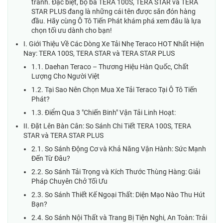
tranh. Đặc biệt, bộ ba TERA 100S, TERA STAR và TERA
STAR PLUS đang là những cái tên được săn đón hàng
đầu. Hãy cùng Ô Tô Tiến Phát khám phá xem đâu là lựa
chọn tối ưu dành cho bạn!
I. Giới Thiệu Về Các Dòng Xe Tải Nhẹ Teraco HOT Nhất Hiện
Nay: TERA 100S, TERA STAR và TERA STAR PLUS
1.1. Daehan Teraco – Thương Hiệu Hàn Quốc, Chất
Lượng Cho Người Việt
1.2. Tại Sao Nên Chọn Mua Xe Tải Teraco Tại Ô Tô Tiến
Phát?
1.3. Điểm Qua 3 "Chiến Binh" Vận Tải Linh Hoạt:
II. Đặt Lên Bàn Cân: So Sánh Chi Tiết TERA 100S, TERA
STAR và TERA STAR PLUS
2.1. So Sánh Động Cơ và Khả Năng Vận Hành: Sức Mạnh
Đến Từ Đâu?
2.2. So Sánh Tải Trọng và Kích Thước Thùng Hàng: Giải
Pháp Chuyên Chở Tối Ưu
2.3. So Sánh Thiết Kế Ngoại Thất: Diện Mạo Nào Thu Hút
Bạn?
2.4. So Sánh Nội Thất và Trang Bị Tiện Nghi, An Toàn: Trải