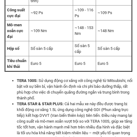
tính)
Công suất
~109 - 116
~92 Ps
~109 Ps
cực đại
Ps
Mô-men
~148 - 153
xoắn cực
~109 Nm
~148 Nm
Nm
đại
Số sàn 5
Hộp số
Số sàn 5 cấp
Số sàn 5 cấp
cấp
Tiêu chuẩn
Euro 5
Euro 5
Euro 5
khí thải
TERA 100S:
Sử dụng động cơ xăng với công nghệ từ Mitsubishi, nổi
bật với sự bền bỉ, vận hành ổn định và chi phí bảo dưỡng thấp, rất
phù hợp cho việc di chuyển quãng đường ngắn và trung bình trong
thành phố.
TERA STAR & STAR PLUS:
Cả hai mẫu xe này đều được trang bị
khối động cơ xăng 1.5L ứng dụng công nghệ GDI (Phun xăng trực
tiếp) kết hợp DVVT (Van biến thiên kép) tiên tiến. Điều này mang lại
công suất và mô-men xoắn vượt trội so với TERA 100S, giúp xe tăng
tốc tốt hơn, vận hành mạnh mẽ hơn trên nhiều địa hình và đặc biệt
là tối ưu hóa khả năng tiết kiệm nhiên liệu – một yếu tố quan trọng