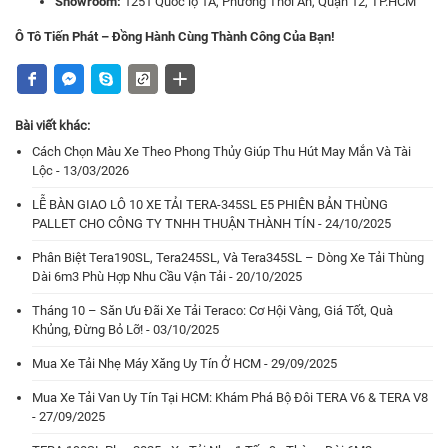
Showroom:
1251 Quốc lộ 1A, Phường Thới An, Quận 12, TP.HCM
Ô Tô Tiến Phát – Đồng Hành Cùng Thành Công Của Bạn!
Bài viết khác:
Cách Chọn Màu Xe Theo Phong Thủy Giúp Thu Hút May Mắn Và Tài
Lộc - 13/03/2026
LỄ BÀN GIAO LÔ 10 XE TẢI TERA-345SL E5 PHIÊN BẢN THÙNG
PALLET CHO CÔNG TY TNHH THUẬN THÀNH TÍN - 24/10/2025
Phân Biệt Tera190SL, Tera245SL, Và Tera345SL – Dòng Xe Tải Thùng
Dài 6m3 Phù Hợp Nhu Cầu Vận Tải - 20/10/2025
Tháng 10 – Săn Ưu Đãi Xe Tải Teraco: Cơ Hội Vàng, Giá Tốt, Quà
Khủng, Đừng Bỏ Lỡ! - 03/10/2025
Mua Xe Tải Nhẹ Máy Xăng Uy Tín Ở HCM - 29/09/2025
Mua Xe Tải Van Uy Tín Tại HCM: Khám Phá Bộ Đôi TERA V6 & TERA V8
- 27/09/2025