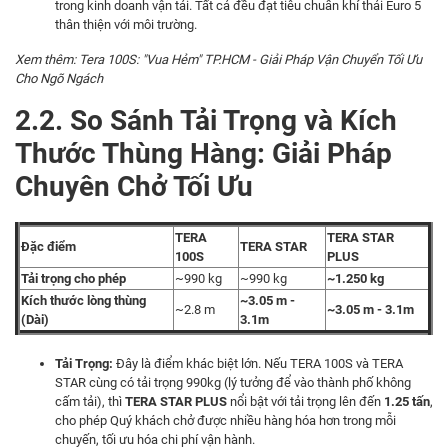
trong kinh doanh vận tải. Tất cả đều đạt tiêu chuẩn khí thải Euro 5
thân thiện với môi trường.
​Xem thêm:
Tera 100S: "Vua Hẻm" TP.HCM - Giải Pháp Vận Chuyển Tối Ưu
Cho Ngõ Ngách
2.2. So Sánh Tải Trọng và Kích
Thước Thùng Hàng: Giải Pháp
Chuyên Chở Tối Ưu
TERA
TERA STAR
Đặc điểm
TERA STAR
100S
PLUS
Tải trọng cho phép
~990 kg
~990 kg
~1.250 kg
Kích thước lòng thùng
~3.05 m -
~2.8 m
~3.05 m - 3.1m
(Dài)
3.1m
Tải Trọng:
Đây là điểm khác biệt lớn. Nếu TERA 100S và TERA
STAR cùng có tải trọng 990kg (lý tưởng để vào thành phố không
cấm tải), thì
TERA STAR PLUS
nổi bật với tải trọng lên đến
1.25 tấn
,
cho phép Quý khách chở được nhiều hàng hóa hơn trong mỗi
chuyến, tối ưu hóa chi phí vận hành.