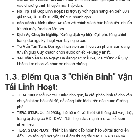
các chương trình khuyến mãi hấp dẫn.
Hỗ Trợ Trả Góp Linh Hoạt:
Hỗ trợ vay vốn ngân hàng lên đến 80%
giá trị xe, lãi suất ưu đãi, thủ tục nhanh gọn.
Bảo Hành Chính Hãng:
An tâm với chính sách bảo hành tiêu chuẩn
từ nhà máy Daehan Motors.
Dịch Vụ Chuyên Nghiệp:
Xưởng dịch vụ hiện đại, phụ tùng chính
hãng, đội ngũ kỹ thuật viên tay nghề cao.
Tư Vấn Tận Tâm:
Đội ngũ nhân viên am hiểu sản phẩm, sẵn sàng
tư vấn giúp Quý khách chọn được chiếc xe ưng ý nhất.
Xe Luôn Sẵn Giao Ngay:
Đa dạng các mẫu xe, loại thùng để Quý
khách lựa chọn và nhận xe nhanh chóng.
1.3. Điểm Qua 3 "Chiến Binh" Vận
Tải Linh Hoạt:
TERA 100S
:
Mẫu xe tải 990kg nhỏ gọn, là giải pháp kinh tế cho vận
chuyển hàng hóa nội đô, dễ dàng luồn lách trên các cung đường
phố.
TERA STAR:
Xe tải 990kg thế hệ mới với thiết kế thùng dài vượt trội,
trang bị động cơ GDI-DVVT 1.5L hiện đại, mạnh mẽ và tiết kiệm
nhiên liệu.
TERA STAR PLUS:
Phiên bản nâng cấp hoàn hảo với tải trọng lên
đến 1.25 tấn, giữ nguyên ưu điểm thùng dài của TERA STAR và