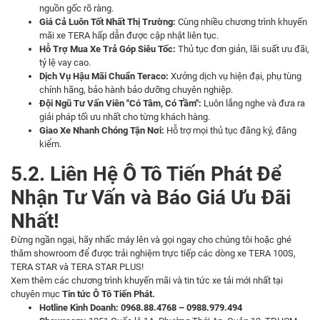
nguồn gốc rõ ràng.
Giá Cả Luôn Tốt Nhất Thị Trường:
Cùng nhiều chương trình khuyến
mãi xe TERA hấp dẫn được cập nhật liên tục.
Hỗ Trợ Mua Xe Trả Góp Siêu Tốc:
Thủ tục đơn giản, lãi suất ưu đãi,
tỷ lệ vay cao.
Dịch Vụ Hậu Mãi Chuẩn Teraco:
Xưởng dịch vụ hiện đại, phụ tùng
chính hãng, bảo hành bảo dưỡng chuyên nghiệp.
Đội Ngũ Tư Vấn Viên "Có Tâm, Có Tầm":
Luôn lắng nghe và đưa ra
giải pháp tối ưu nhất cho từng khách hàng.
Giao Xe Nhanh Chóng Tận Nơi:
Hỗ trợ mọi thủ tục đăng ký, đăng
kiểm.
5.2. Liên Hệ Ô Tô Tiến Phát Để
Nhận Tư Vấn và Báo Giá Ưu Đãi
Nhất!
Đừng ngần ngại, hãy nhấc máy lên và gọi ngay cho chúng tôi hoặc ghé
thăm showroom để được trải nghiệm trực tiếp các dòng xe TERA 100S,
TERA STAR và TERA STAR PLUS!
Xem thêm các chương trình khuyến mãi và tin tức xe tải mới nhất tại
chuyên mục
Tin tức Ô Tô Tiến Phát
.
Hotline Kinh Doanh:
0968.88.4768 – 0988.979.494