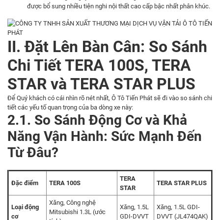
được bổ sung nhiều tiện nghi nội thất cao cấp bậc nhất phân khúc.
II. Đặt Lên Bàn Cân: So Sánh
Chi Tiết TERA 100S, TERA
STAR và TERA STAR PLUS
Để Quý khách có cái nhìn rõ nét nhất, Ô Tô Tiến Phát sẽ đi vào so sánh chi
tiết các yếu tố quan trọng của ba dòng xe này:
2.1. So Sánh Động Cơ và Khả
Năng Vận Hành: Sức Mạnh Đến
Từ Đâu?
TERA
Đặc điểm
TERA 100S
TERA STAR PLUS
STAR
Xăng, Công nghệ
Loại động
Xăng, 1.5L
Xăng, 1.5L GDI-
Mitsubishi 1.3L (ước
cơ
GDI-DVVT
DVVT (JL474QAK)