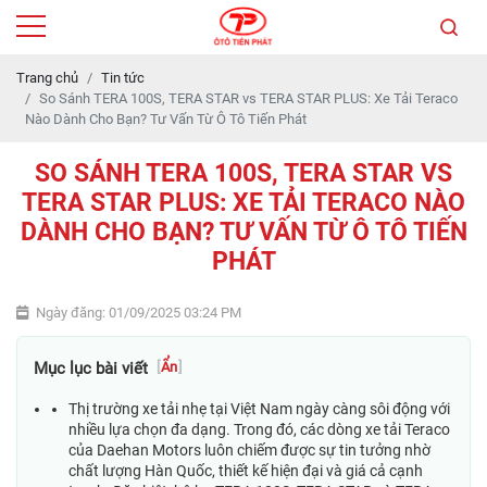
Trang chủ
Tin tức
So Sánh TERA 100S, TERA STAR vs TERA STAR PLUS: Xe Tải Teraco
Nào Dành Cho Bạn? Tư Vấn Từ Ô Tô Tiến Phát
SO SÁNH TERA 100S, TERA STAR VS
TERA STAR PLUS: XE TẢI TERACO NÀO
DÀNH CHO BẠN? TƯ VẤN TỪ Ô TÔ TIẾN
PHÁT
Ngày đăng: 01/09/2025 03:24 PM
Mục lục bài viết
[
Ẩn
]
Thị trường xe tải nhẹ tại Việt Nam ngày càng sôi động với
nhiều lựa chọn đa dạng. Trong đó, các dòng xe tải Teraco
của Daehan Motors luôn chiếm được sự tin tưởng nhờ
chất lượng Hàn Quốc, thiết kế hiện đại và giá cả cạnh