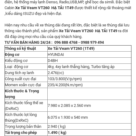
điện, hệ thống máy lạnh Denso, Radio,USB,MP, ghế bọc da simili. Đặc biệt
Cabin
Xe Tải Veam VT260 HẠ TẢI 1T49
được thiết kế rộng rãi thoáng mát
,kiểu dáng ISUZU đẹp và hiện đại.
Hiện nay nhu cầu về xe thùng dài đang rất lớn, đặc biệt là xe thùng dài lưu
thông vào thành phố, sản phẩm
Xe Tải Veam VT260 HẠ TẢI 1T49
ra đời
đã đáp ứng mọi nhu cầu của quý khách hàng.
TƯ VẤN BÁN HÀNG 24/24 : 096 888 4768 - 0988 979 494
Thông số kỹ thuật
Xe Tải Veam VT260 (1T49)
Động cơ
HYUNDAI
Kiếu động cơ
D4BH
Loại động cơ
4ky, 4xy lanh thẳng hàng, Turbo tăng áp
Dung tích xy lanh
2.476(cc)
Công suất cực đại
103/3.800(V/p/rpm)
Momen xoắn cực đại
235/4.200(N.m/rpm)
Kích thước & Trọng
lượng
Kích thước tổng thế xe
7.980 x 2.085 x 2.560 mm
(DxRxC)
Kích thước lọt lòng
6.075 x 1.930 x 540 mm
thùng(DxRxC)
Trọng lượng bản thân
2.940 ( kg)
Tải trọng cho phép
1.490 ( kg)