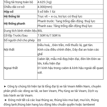
Tổng tải trọng toàn bộ
4.625 ( kg)
Chiều dài cơ sở
4.300(mm)
Hộp số
5 số tiến 1 lùi
Hệ thống lái
Trục vít – e cu, trợ lực có thuỷ lực
Phanh trước: Tang trống dẫn động thuỷ lực
Hệ thống phanh
Phanh sau: Tăng trống dẫn động thuỷ lực
Dung tích bình nhiên liệu
80L
Cỡ lốp Trước/Sau
7.50R16/7.50R16
Số người chở cho phép
03
Điều hoà, , Đèn trần, mối thuốc lá, gạt tàn.
Nội thất
Kính cửa điều chỉnh điện, Dây đai an toàn các
ghế
Cabin lật, mẫu mã đẹp,hiện đại, đèn lớn Đèn xe
lớn, kiểu hiện đại
Ngoại thất
01 kính hậu trong cabin & kính hậu ngoài dễ quan
sát.
► Công ty chúng tôi hiện tại là tổng đại lý xe tải Veam Miền Nam, chuyên
phân phối các dòng xe tải, xe ben Veam, Phụ tùng xe tải Veam, Dịch vụ
bảo hành xe tải Veam.
► Đóng mới tất cả các loại thùng xe, thùng kèo mui bạt, mui kín, thùng
đông lạnh,thùng bán hang lưu động tiêu chuẩn quyền hoặc lamberet