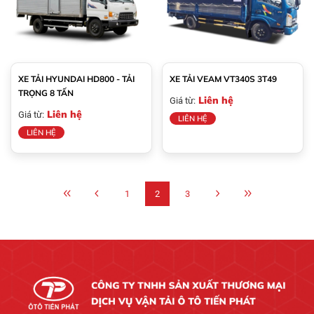
XE TẢI HYUNDAI HD800 - TẢI
XE TẢI VEAM VT340S 3T49
TRỌNG 8 TẤN
Liên hệ
Giá từ:
Liên hệ
Giá từ:
LIÊN HỆ
LIÊN HỆ
1
2
3