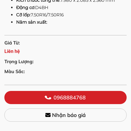
Kích thước tổng thể
:7.980 x 2.085 x 2.560 mm
Động cơ
:D4BH
Cỡ lốp
:7.50R16/7.50R16
Năm sản xuất
:
Giá Từ:
Liên hệ
Trọng Lượng:
Màu Sắc:
0968884768
Nhận báo giá