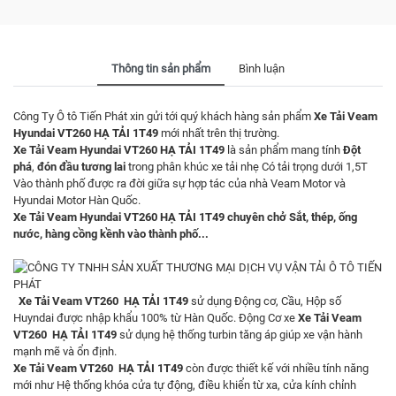
Thông tin sản phẩm
Bình luận
Công Ty Ô tô Tiến Phát xin gửi tới quý khách hàng sản phẩm
Xe Tải Veam
Hyundai VT260 HẠ TẢI 1T49
mới nhất trên thị trường.
Xe Tải Veam Hyundai VT260 HẠ TẢI 1T49
là sản phẩm mang tính
Đột
phá
,
đón đầu tương lai
trong phân khúc xe tải nhẹ Có tải trọng dưới 1,5T
Vào thành phố được ra đời giữa sự hợp tác của nhà Veam Motor và
Hyundai Motor
Hàn Quốc.
Xe Tải Veam Hyundai VT260 HẠ TẢI 1T49
chuyên chở Sắt, thép, ống
nước, hàng cồng kềnh vào thành phố...
Xe Tải Veam VT260 HẠ TẢI 1T49
sử dụng Động cơ, Cầu, Hộp số
Huyndai được nhập khẩu 100% từ Hàn Quốc. Động Cơ xe
Xe Tải Veam
VT260 HẠ TẢI 1T49
sử dụng hệ thống turbin tăng áp giúp xe vận hành
mạnh mẽ và ổn định.
Xe Tải Veam VT260 HẠ TẢI 1T49
còn được thiết kế với nhiều tính năng
mới như Hệ thống khóa cửa tự động, điều khiển từ xa, cửa kính chỉnh