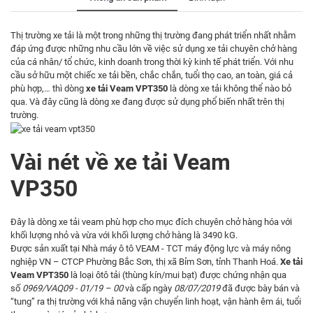
Thị trường xe tải là một trong những thị trường đang phát triển nhất nhằm
đáp ứng được những nhu cầu lớn về việc sử dụng xe tải chuyên chở hàng
của cá nhân/ tổ chức, kinh doanh trong thời kỳ kinh tế phát triển. Với nhu
cầu sở hữu một chiếc xe tải bền, chắc chắn, tuổi thọ cao, an toàn, giá cả
phù hợp,… thì dòng
xe tải Veam VPT350
là dòng xe tải không thể nào bỏ
qua. Và đây cũng là dòng xe đang được sử dụng phổ biến nhất trên thị
trường.
Vài nét về xe tải Veam
VP350
Đây là dòng
xe tải veam
phù hợp cho mục đích chuyên chở hàng hóa với
khối lượng nhỏ và vừa với khối lượng chở hàng là 3490 kG.
Được sản xuất tại Nhà máy ô tô VEAM - TCT máy động lực và máy nông
nghiệp VN – CTCP Phường Bắc Sơn, thị xã Bỉm Sơn, tỉnh Thanh Hoá.
Xe tải
Veam VPT350
là loại ôtô tải (thùng kín/mui bạt) được chứng nhận qua
số
0969/VAQ09 - 01/19 – 00
và cấp ngày
08/07/2019
đã được bày bán và
“tung” ra thị trường với khả năng vận chuyển linh hoạt, vận hành êm ái, tuổi