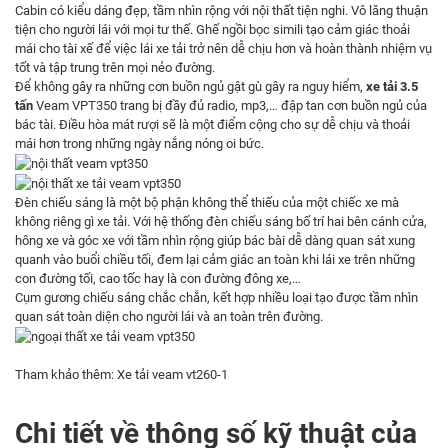
Cabin có kiểu dáng đẹp, tầm nhìn rộng với nội thất tiện nghi. Vô lăng thuận
tiện cho người lái với mọi tư thế. Ghế ngồi bọc simili tạo cảm giác thoải
mái cho tài xế để việc lái xe tải trở nên dễ chịu hơn và hoàn thành nhiệm vụ
tốt và tập trung trên mọi nẻo đường.
Để không gây ra những cơn buồn ngủ gật gù gây ra nguy hiểm,
xe tải 3.5
tấn
Veam VPT350 trang bị đầy đủ radio, mp3,… đập tan cơn buồn ngủ của
bác tài. Điều hòa mát rượi sẽ là một điểm cộng cho sự dễ chịu và thoải
mái hơn trong những ngày nắng nóng oi bức.
Đèn chiếu sáng là một bộ phận không thể thiếu của một chiếc xe mà
không riêng gì xe tải. Với hệ thống đèn chiếu sáng bố trí hai bên cánh cửa,
hông xe và góc xe với tầm nhìn rộng giúp bác bài dễ dàng quan sát xung
quanh vào buổi chiều tối, đem lại cảm giác an toàn khi lái xe trên những
con đường tối, cao tốc hay là con đường đông xe,…
Cụm gương chiếu sáng chắc chắn, kết hợp nhiều loại tạo được tầm nhìn
quan sát toàn diện cho người lái và an toàn trên đường.
Tham khảo thêm:
Xe tải veam vt260-1
Chi tiết về thông số kỹ thuật của