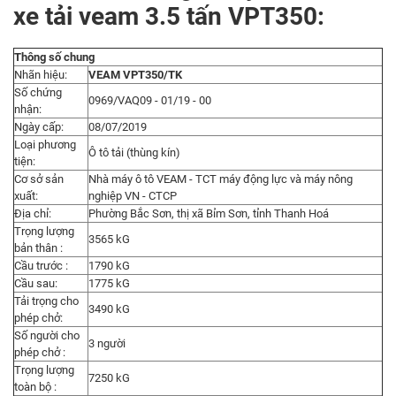
xe tải veam 3.5 tấn VPT350:
Thông số chung
Nhãn hiệu:
VEAM VPT350/TK
Số chứng
0969/VAQ09 - 01/19 - 00
nhận:
Ngày cấp:
08/07/2019
Loại phương
Ô tô tải (thùng kín)
tiện:
Cơ sở sản
Nhà máy ô tô VEAM - TCT máy động lực và máy nông
xuất:
nghiệp VN - CTCP
Địa chỉ:
Phường Bắc Sơn, thị xã Bỉm Sơn, tỉnh Thanh Hoá
Trọng lượng
3565 kG
bản thân :
Cầu trước :
1790 kG
Cầu sau:
1775 kG
Tải trọng cho
3490 kG
phép chở:
Số người cho
3 người
phép chở :
Trọng lượng
7250 kG
toàn bộ :