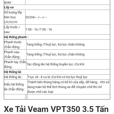
quay :
Lốp xe
Số lượng lốp
trên trục
02/04/---/---/---
I/II/III/IV:
Lốp trước /
7.00 - 16 /7.00 - 16
sau:
Hệ thống phanh :
Phanh trước
Tang trống /Thuỷ lực, trợ lực chân không
/Dẫn động :
Phanh sau
Tang trống /Thuỷ lực, trợ lực chân không
/Dẫn động :
Phanh tay /Dẫn
Tác động lên hệ thống truyền lực /Cơ khí
động :
Hệ thống lái
Hệ thống lái :
Trục vít - ê cu bi /Cơ khí có trợ lực thuỷ lực
Thành bên thùng hàng có bố trí cửa xếp, dỡ hàng; - Khi sử
Kiểu hệ thống
dụng toàn bộ thể tích thùng xe để chuyên chở thì chỉ
lái /Dẫn động :
được chở các loại
Xe Tải Veam VPT350 3.5 Tấn