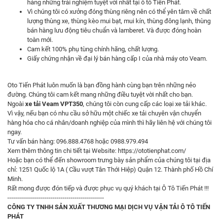
hàng những trải nghiệm tuyệt vời nhất tại ô tô Tiến Phát.
Vì chúng tôi có xưởng đóng thùng riêng nên có thể yên tâm về chất
lượng thùng xe, thùng kèo mui bạt, mui kín, thùng đông lạnh, thùng
bán hàng lưu động tiêu chuẩn và lamberet. Và được đóng hoàn
toàn mới.
Cam kết 100% phụ tùng chính hãng, chất lượng.
Giấy chứng nhận về đại lý bán hàng cấp I của nhà máy oto Veam.
Oto Tiến Phát luôn muốn là bạn đồng hành cùng bạn trên những nẻo
đường. Chúng tôi cam kết mang những điều tuyệt vời nhất cho bạn.
Ngoài
xe tải Veam VPT350
, chúng tôi còn cung cấp các loại xe tải khác.
Vì vậy, nếu bạn có nhu cầu sở hữu một chiếc xe tải chuyên vận chuyển
hàng hóa cho cá nhân/doanh nghiệp của mình thì hãy liên hệ với chúng tôi
ngay.
Tư vấn bán hàng: 096.888.4768 hoặc 0988.979.494
Xem thêm thông tin chi tiết tại Website:
https://ototienphat.com/
Hoặc bạn có thể đến showroom trưng bày sản phẩm của chúng tôi tại địa
chỉ: 1251 Quốc lộ 1A ( Cầu vượt Tân Thới Hiệp) Quận 12. Thành phố Hồ Chí
Minh.
Rất mong được đón tiếp và được phục vụ quý khách tại Ô Tô Tiến Phát !!!
-------------------------------------------------
CÔNG TY TNHH SẢN XUẤT THƯƠNG MẠI DỊCH VỤ VẬN TẢI Ô TÔ TIẾN
PHÁT