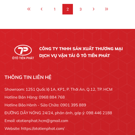
1
2
3
THÔNG TIN LIÊN HỆ
Showroom: 1251 Quốc lộ 1A, KP1, P. Thới An, Q.12, TP. HCM
Hotline Bán Hàng: 0968 884 768
Hotline Bảo Hành - Sửa Chữa: 0901 395 889
ĐƯỜNG DÂY NÓNG 24/24, phản ánh, góp ý: 098 446 2188
Email: ototienphat.hcm@gmail.com
Website: https://ototienphat.com/