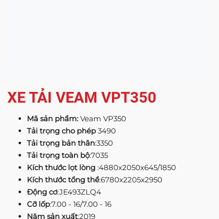
XE TẢI VEAM VPT350
Mã sản phẩm:
Veam VP350
Tải trọng cho phép
3490
Tải trọng bản thân
:3350
Tải trọng toàn bộ
:7035
Kích thước lọt lòng
:4880x2050x645/1850
Kích thước tổng thể
:6780x2205x2950
Động cơ
:JE493ZLQ4
Cỡ lốp
:7.00 - 16/7.00 - 16
Năm sản xuất
:2019