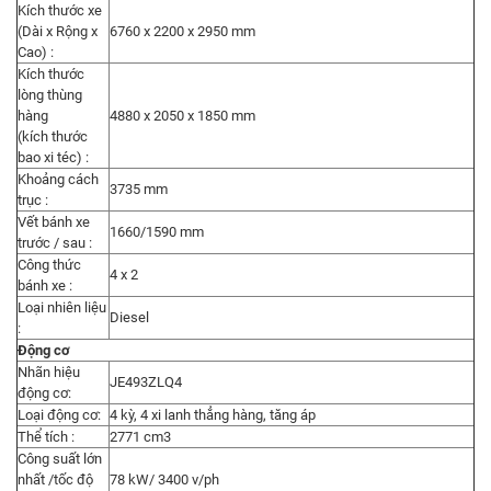
Kích thước xe
(Dài x Rộng x
6760 x 2200 x 2950 mm
Cao) :
Kích thước
lòng thùng
hàng
4880 x 2050 x 1850 mm
(kích thước
bao xi téc) :
Khoảng cách
3735 mm
trục :
Vết bánh xe
1660/1590 mm
trước / sau :
Công thức
4 x 2
bánh xe :
Loại nhiên liệu
Diesel
:
Động cơ
Nhãn hiệu
JE493ZLQ4
động cơ:
Loại động cơ:
4 kỳ, 4 xi lanh thẳng hàng, tăng áp
Thể tích :
2771 cm3
Công suất lớn
nhất /tốc độ
78 kW/ 3400 v/ph