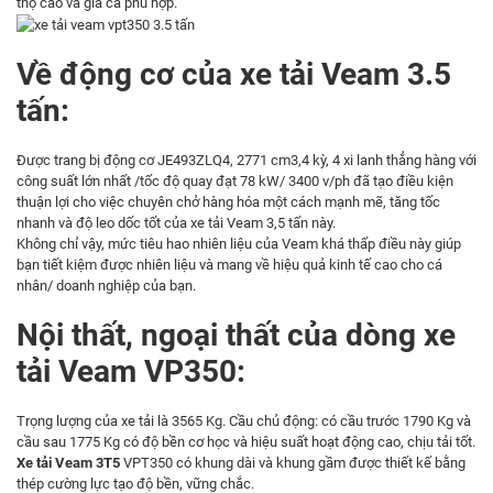
thọ cao và giá cả phù hợp.
Về động cơ của xe tải Veam 3.5
tấn:
Được trang bị động cơ JE493ZLQ4, 2771 cm3,4 kỳ, 4 xi lanh thẳng hàng với
công suất lớn nhất /tốc độ quay đạt 78 kW/ 3400 v/ph đã tạo điều kiện
thuận lợi cho việc chuyên chở hàng hóa một cách mạnh mẽ, tăng tốc
nhanh và độ leo dốc tốt của xe tải Veam 3,5 tấn này.
Không chỉ vậy, mức tiêu hao nhiên liệu của Veam khá thấp điều này giúp
bạn tiết kiệm được nhiên liệu và mang về hiệu quả kinh tế cao cho cá
nhân/ doanh nghiệp của bạn.
Nội thất, ngoại thất của dòng xe
tải Veam VP350:
Trọng lượng của xe tải là 3565 Kg. Cầu chủ động: có cầu trước 1790 Kg và
cầu sau 1775 Kg có độ bền cơ học và hiệu suất hoạt động cao, chịu tải tốt.
Xe tải Veam 3T5
VPT350 có khung dài và khung gầm được thiết kế bằng
thép cường lực tạo độ bền, vững chắc.